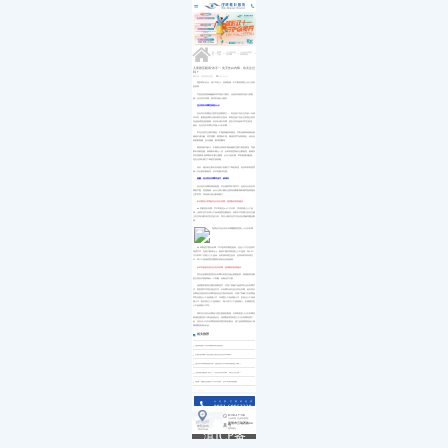
医院简介
白内障
小儿白内障
就诊流程
首页
发展历程
小儿眼病
小儿白化病
医保政策
关于我们
荣誉资质
玻璃体视网膜
马凡综合征
来院路线
九大专科
优惠活动
屈光矫视
葡萄膜炎
特需门诊
学术活动
青光眼
>>
>>
>>
>>
首页
特需门诊
小儿先天性白内障
小儿先天性白内障科普
就医指南
教育培训
医学验光配镜
专家团队
医院环境
眼眶病
儿童致盲眼病“杀手”：先天性白内障，你关注过
吗？
惠民活动
先进设备
眼表与眼角膜
来源：昆明眼科医院
2021-04-07
新闻动态
中医眼科
很多家长认为，孩子年纪小，身体健康，不可能轻易患上令人耸听
的疾病。
优惠套餐
可是有些疾病偏偏就非常喜欢小朋友。比如具有致盲性的儿童眼
病--先天性白内障，就非常喜欢小朋友。
先天性白内障症状是什么?
先天性白内障是儿童常见的眼病之一。有些孩子在出生后的一年或
半年内，眼睛晶体部分或全部发生混浊，而有些孩子在出生时就已经存
在晶状体混浊的因素，但未出现白内障，直至1岁后晶体才发生混浊。
因此，先天性白内障又叫做小儿白内障。
常见症状为注视功能差、不能准确抓拿物品、对彩色物体或移动的
物体不感兴趣、经常揉眼、看黑板不清、阅读及写字凑得很近，此外还
有斜眼视物、歪头视物、眼球震颤等。
因患病的年龄小，不能表达或者不能准确表达视力差的情况，导致
家长容易忽视。如果家长细心一些，会带到医院做专业眼检查，能够及
早发现病情;如果家长不那么重视，认为只是近视，带到眼镜店配镜，
是无法找出视力下降的症状原因。
所以，建议各位家长发现孩子有视力下降的情况，应及时带到医院
做一次全面的眼检查，针对性解决问题。
提醒：先天性白内障早治疗，效果好
先天性白内障若病情轻微，可以观察而不用手术，但若先天性白内
障较严重，遮挡视轴，会令儿童大脑无法获得清晰影像刺激而阻碍视觉
正常发育，而有较大机会影响视力。
针对婴幼儿时期的先天性白内障，昆明眼科医院建议：
★ 双眼患白内障：手术时机在4-6个月大时，并同时植入人工晶
体，这样不但可以将人工晶体放置在囊袋内，有助于术后视力的以及减
少发生青光眼等并发症的几率，而且小朋友在手术后还无需戴厚重的眼
镜。
★ 单眼患严重白内障：手术的时间要更提前，在足1个月大后便可
考虑手术，但由于眼球过小，因此不建议同时植入人工晶体，等4-6个
月大时再二次植入人工晶体。此时虽有增生反应，但等待时间未算过
长，将人工晶体放置在囊袋内的机会仍是较高。
针对学龄前后的先天性白内障，昆明眼科医院建议：
找专业的眼科医院及白内障专科医生做全面眼检查，根据检查结果
医生将会对病情做出一个判断，定制治疗方案。
昆明眼科医院注重发展新技术，开展了表麻下的超声乳化白内障手
术，将复明手术转向屈光手术。白内障专科在先天性白内障、老年性白
内障以及复杂性白内障等的诊治方面具有研究，开展了表麻下白内障超
声乳化联合人工晶体植入术、非球面人工晶体植入术、多焦点人工晶体
植入术、散光矫正人工晶体植入、微小切口人工晶体植入、虹膜固定型
人工晶体植入术等。
同时先天性白内障是儿童主要致盲眼病，为帮助更多小儿白内障患
者接受规范的个体化临床治疗，昆明眼科医院成立小儿白内障特需门
诊，旨在为小儿白内障患者提供更及时的救治，该门诊由我院创始人林
顺潮教授亲自出诊。
相关推荐
昆明看孩子白内障眼科医院推荐
云南昆明哪个医院看儿童先天性白内障好！
先天白内障能治好吗？昆明治疗白内障需要多少钱？
儿童致盲眼病“杀手”：先天性白内障，你关注过吗？
警惕！隐匿性强的小儿白内障，治疗时机很重要
点击拨打眼科热线
0871-68053220
8:30-17:30
门诊时间（无假日医院）
昆明市云瑞西路44号
来院路线
医院地址
Address
滇ICP备
18009831