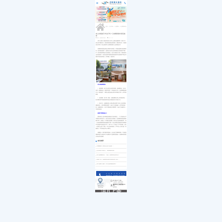
医院简介
白内障
小儿白内障
就诊流程
首页
发展历程
小儿眼病
小儿白化病
医保政策
关于我们
荣誉资质
玻璃体视网膜
马凡综合征
来院路线
九大专科
优惠活动
屈光矫视
葡萄膜炎
特需门诊
学术活动
青光眼
首页
>>
九大专科
>>
小儿眼病
>>
小儿眼病科普
>>
就医指南
教育培训
医学验光配镜
专家团队
医院环境
眼眶病
成人斜视能手术治疗吗？云南哪家眼科医院能
做
惠民活动
先进设备
眼表与眼角膜
来源：昆明眼科医院
2020-11-19
新闻动态
中医眼科
成年人斜视一般是指年龄在18岁以上的眼位偏斜群体，因在工作、
或生活中遭受外伤、或者某种疾病造成的斜视，需要及时治疗，避免耽
优惠套餐
误治疗时间。那么昆明成年人眼睛斜视到什么医院能治疗?
昆明眼科医院是滇港合作眼科专科医院，采用的是国际化高质量管
理、港式高标准模式，在眼科诊疗的专业性和规范性方面有着严苛要
求，较大限度的降低诊疗的风险性。在成人斜视治疗方面，我院有着专
业的流程操作，所以医生都严格按照流程有效操作并且斜视手术医生均
拥有丰富的临床经验，技术娴熟，经验丰富。
成人斜视成因复杂
1、感觉障碍：由于先天和后天的某些原因，如角膜混浊，先天白
内障，玻璃体混浊，黄斑发育异常，屈光参差过大等，造成视网膜成像
不清，视功能低下，双眼无法建立融合反射以保持眼位平衡，从而导致
斜视。
2、遗传因素：由于同一家族，在眼的解剖生理上具有相似特征，
由于解剖异常导致的斜视可能以多基因遗传方式传给子代。
3、屈光不正：远视眼的病人长期从事近距离工作的人以及初期老
视眼的病人，因为需要加强调节，就会产生过量辐辏，从而导致内斜
视。近视眼的病人，由于不需要或很少需要调节，就会产生辐辏不足，
可能导致外斜。
斜视手术费用是多少?
费用问题一直以来都是患者重点关注的问题之一，不少患者担心手
术费用太贵承担不起，但是又想治自己的斜视。在昆明眼科医院接受斜
视手术时，价格是一个不确定性的因素，因为在以往的斜视检查中，每
一位患者的眼部检查情况都是不同的，医生会根据仪器检查出来的数据
作为依据来为患者进行手术，这样一来，不仅减少了手术的风险，还在
一定程度上减少了误差，可以让患者得更好。手术不是一层不变的，斜
视情况、手术价格也不能一概而论。
温馨提示：因不能面对面患者，无法全面了解眼部病情，可登陆昆
明眼科医院“在线咨询”或“免费挂号”直接到医院面诊，昆明眼科医院医
生将全程为您服务!
相关推荐
长期戴眼镜，眼睛会凸变成“金鱼眼”？
坐上教室的“黄金C位”，真的能预防近视？
孩子远视储备快没了？别急，昆明眼科医院有办法！
斜视不可怕，昆明眼科医院教大家如何走出“误区”！
孩子近视除了配镜，为什么还要做视觉训练？
点击拨打眼科热线
0871-68053220
8:30-17:30
门诊时间（无假日医院）
昆明市云瑞西路44号
来院路线
医院地址
Address
滇ICP备
18009831
号-5