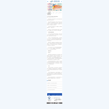
医院简介
白内障
小儿白内障
就诊流程
首页
发展历程
小儿眼病
小儿白化病
医保政策
关于我们
荣誉资质
玻璃体视网膜
马凡综合征
来院路线
九大专科
优惠活动
屈光矫视
葡萄膜炎
特需门诊
学术活动
青光眼
>>
>>
>>
>>
首页
特需门诊
马凡综合征
马凡综合征科普
就医指南
教育培训
医学验光配镜
专家团队
医院环境
眼眶病
马凡氏综合征的眼科问题如何解决
来源：昆明眼科医院
2019-07-04
惠民活动
先进设备
眼表与眼角膜
马凡氏综合征是一种先天遗传性疾病，由先天性中胚层营养不良影
新闻动态
中医眼科
响脑垂体功能而导致的发育异常。
优惠套餐
主要为不规则的常染色体显性遗传，表现为全身中胚叶组织广泛紊
乱，以眼部疾患、心血管和骨骼系统发育异常为特征。其骨骼异常表现
为身材瘦长，长头和长瘦脸，手足四肢骨骼细长，手足指趾间蹼，脊柱
弯曲，鸡胸，关节韧带松弛，肌肉发育不良。
心血管异常表现为心脏卵圆孔不闭合，房间隔缺损，主动脉瘤和主
动脉狭窄等症。一般男性多于女性。
值得注意的是：马凡氏综合征的主要危害是心血管病变，主要侵犯
主动脉、主动脉瓣和二尖瓣，常合并主动脉瘤，为致死的主要原因。
马凡氏综合征在眼科的表现
马凡氏综合征在眼科的异常表现主要为晶体脱位，可发生于出生时
或出生后，晶体脱位往往两眼对称，脱位可以是稳定的，也可以是进行
性的，初期晶体可保持透明，逐渐发生混浊。
在正常情况下，晶体由晶体悬韧带悬挂于睫状体上，其轴与视轴几
乎一致。由于先天性、外伤或病变等原因使晶体悬韧带缺损或破裂，可
引起悬挂力减弱，导致晶体异位或半脱位;如果悬韧带发生完全断裂，
可产生晶体完全脱位。
如晶体脱入前房，接触角膜内皮可引起角膜局限性水肿;如晶体嵌
入瞳孔区，引起瞳孔阻滞可继发青光眼;也可脱入玻璃体引起晶体过敏
性眼内炎等。此外，眼部还可有先天性前房角异常，脉络膜和黄斑缺
损、眼球震颤、斜视、弱视等并发症。
除了马凡氏综合征以外，其他一些先天性疾病譬如同型胱胺酸尿
症、Marchesani综合征、高赖氨酸血症、亚硫酸盐氢化酶缺乏症、
EhlersDanlos综合征等都可以表现晶体脱位。
晶体脱位的治疗
非手术治疗
晶体脱位造成视力下降的原因是多方面的，如屈光间质混浊、继发
性青光眼、先天性眼底异常等，因此非手术治疗只能是对症治疗。对于
没有并发症的晶体不全脱位，如果晶体透明，大部分在瞳孔区，无并发
症状，可不考虑手术，治疗的办法是用眼镜或接触镜矫正部分屈光不
正，患者的屈光状态会有两种情况，必须让有经验的眼科医师和验光师
才能找出患者的较佳屈光度，选择合适的度数，适当的视力。
由于有晶体区的散光多数是不规则的，往往难以矫正，而无晶体区
的光学矫正常有时可获得较好的效果。如果无晶体区较小，同时前房较
深，可用弱的散瞳剂将瞳孔持续散大，或进行激光虹膜切开，增加无晶
体区，利于无晶体区的屈光矫正。
手术治疗
晶体脱位的治疗是困难的。由于并发症的多样性，因此晶体摘除术
后并不一定能改善视力。因为摘除脱位的晶体比一般白内障摘除风险
大，盲目手术可能导致视力的损害甚至视力的完全丧失。因此应慎重决
定手术治疗。
一般认为手术摘除晶体的适应症为：晶体脱位严重损害视力，尤其
是伴有白内障者;晶体脱入前房，引起角膜病变;晶体溶解继发青光眼;
晶体过敏继发葡萄膜炎;瞳孔阻滞性继发青光眼;晶体混浊妨碍进行视网
膜脱离的检查和手术。
脱位晶体为过熟期或成熟期白内障，以上情况应立即考虑手术。如
果引起的屈光不正通过戴镜完全不能矫正，也可考虑手术治疗。
相关推荐
昆明眼科专家：马凡氏综合征的症状有哪些？
昆明眼科：马凡氏综合征伴晶体脱位的治疗
什么是马凡氏综合征？它的可怕之处是什么？
马凡氏综合征的眼科问题如何解决
点击拨打眼科热线
0871-68053220
8:30-17:30
门诊时间（无假日医院）
昆明市云瑞西路44号
来院路线
医院地址
Address
滇ICP备
18009831
号-5