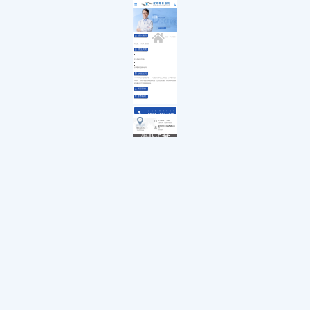
医院简介
白内障
小儿白内障
就诊流程
冯雁
副主任医师
首页
发展历程
小儿眼病
小儿白化病
医保政策
关于我们
荣誉资质
玻璃体视网膜
马凡综合征
来院路线
预约挂号 →
九大专科
优惠活动
屈光矫视
葡萄膜炎
特需门诊
擅长项目
学术活动
青光眼
首页
>>
专家团队
>>
就医指南
教育培训
医学验光配镜
青光眼、白内障、眼底病
专家团队
医院环境
眼眶病
医生资质
惠民活动
先进设备
眼表与眼角膜
新闻动态
中医眼科
中山医科大学硕士
优惠套餐
从事眼科临床20余年
从医经历
1992年毕业于昆明医学院 ，中山医科大学硕士研究生，从事眼科临床
20余年，具有丰富的眼科临床经验，尤其在青光眼、白内障和眼底病
的诊断治疗方面有较深造诣。
所获荣誉
学术科研
点击拨打眼科热线
0871-68053220
8:30-17:30
门诊时间（无假日医院）
昆明市云瑞西路44号
来院路线
医院地址
Address
滇ICP备
18009831
号-5