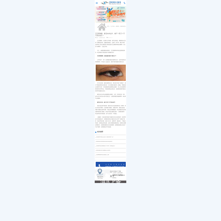
医院简介
白内障
小儿白内障
就诊流程
首页
发展历程
小儿眼病
小儿白化病
医保政策
关于我们
荣誉资质
玻璃体视网膜
马凡综合征
来院路线
九大专科
优惠活动
屈光矫视
葡萄膜炎
特需门诊
学术活动
青光眼
首页
>>
九大专科
>>
眼眶病
>>
眼眶病科普
>>
就医指南
教育培训
医学验光配镜
专家团队
医院环境
眼眶病
宝宝爱揉眼，睫毛向内生长，镊子？剪刀？不
可亲自动手！
惠民活动
先进设备
眼表与眼角膜
来源：昆明眼科医院
2020-02-17
新闻动态
中医眼科
宝宝揉眼睛，大多属于正常现象。较常见的就是，揉眼睛表示宝宝
到了想睡觉的时间，提醒爸爸妈妈们，赶紧冲一杯牛奶，喝完牛奶后，
优惠套餐
赶快到床上哄宝宝睡觉啦!或者是很多宝宝想睡觉时都会揉眼睛，没过
多久就睡着了，这是正常的。
不过，小编要提醒爸爸妈妈们，宝宝揉眼睛有时候也是眼病的预
兆，而这种预兆可能是跟孩子的眼睫毛有关。
宝宝爱揉眼睛，居然是睫毛拥有“逆眼之术”?
正常情况下，每个人的眼睫毛都是向眼睛外生长，但有时候因为多
种原因影响，不管是大人还是宝宝，都有可能导致睫毛向眼内生长。
对于宝宝来说，睫毛向眼睛内生长，我们把它叫做“下睑赘皮”。因
为下眼睑的肌肉及皮肤过多，它们在眼睑外缘形成一道隆起，而睫毛被
迫往眼球方向挤，尤其是眼睑靠近鼻梁附近的睫毛，加上宝宝的面部骨
骼结构尚未发育完全，导致的鼻根处皮肤过多，或者眼轮匝肌纤维的过
度发育导致睫毛往内长。
睫毛向内生长时会刺激眼睛出现眼红、泛泪、发痒等症状。所以，
还不会开口表达自己的不适的宝宝，当感觉到睫毛刺激眼睛时，就会用
手去揉眼睛。
睫毛向内生长，镊子?剪刀?不可亲自动手!
很多宝爸宝妈可能觉得，睫毛向内生长是很好解决的一件事情，就
自己亲自动手解决。比如用镊子拔睫毛、剪睫毛等等，需要注意的是，
用镊子拔睫毛会破坏毛囊，可能会造成细菌感染，而且拔睫毛时还有碰
伤眼球的危险;剪睫毛，剪短后可能会使睫毛变硬了，容易擦伤眼球。
而且剪时的动作很危险，孩子生性好动，不好配合。
小编建议，宝爸宝妈发现孩子有睫毛向内生长的情况时，应及时带
孩子到院接受治疗。昆明眼科医院治疗睫毛向内生长即“下睑赘皮”眼
病，若是发育的问题，待孩子长大后，鼻梁发育，眼眶成长，下眼睑位
置改变，病情便会得到改善。但若出现擦损角膜的情况，则要听从医嘱
使用眼药水，修复眼角膜表皮以及滋润眼睛。如果擦损角膜已经达到了
中至严重时，就需要通过手术来改善。
相关推荐
昆明眼科针眼怎么治疗才能好得快一些？
眼睛遇到光和风就流泪是泪道阻塞吗？
昆明眼科医院做眼袋手术好吗？价格是多少
眼睛流眼泪有分泌物是怎么回事？
昆明哪家眼科医院能植入义眼
点击拨打眼科热线
0871-68053220
8:30-17:30
门诊时间（无假日医院）
昆明市云瑞西路44号
来院路线
医院地址
Address
滇ICP备
18009831
号-5