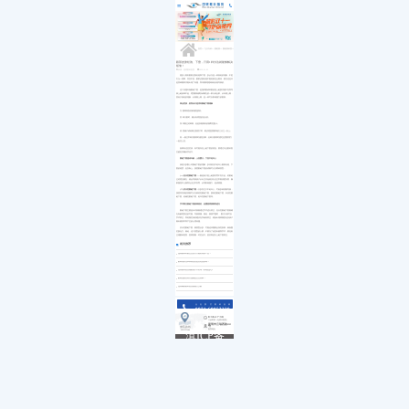
医院简介
白内障
小儿白内障
就诊流程
首页
发展历程
小儿眼病
小儿白化病
医保政策
关于我们
荣誉资质
玻璃体视网膜
马凡综合征
来院路线
九大专科
优惠活动
屈光矫视
葡萄膜炎
特需门诊
学术活动
青光眼
首页
>>
九大专科
>>
眼眶病
>>
眼眶病科普
>>
就医指南
教育培训
医学验光配镜
专家团队
医院环境
眼眶病
眼部皮肤松弛、下垂，只用1种办法就能够解决
烦恼！
惠民活动
先进设备
眼表与眼角膜
来源：昆明眼科医院
2020-01-02
新闻动态
中医眼科
很多人看到眼部皮肤松弛和下垂，多认为是一种衰老的现象，不把
它当一回事。其实不然，眼部皮肤松弛不能轻易这么看待，因为这也许
优惠套餐
是某种眼部功能出现了问题，而非眼部肌肤衰老松弛导致的。
这个问题叫做眼睑下垂，是指双眼或单眼的提上睑肌功能不良而导
致上睑欲睁不起，遮挡眼角膜及或瞳孔的一部分或全部。从外观上看，
类似于衰老的现象，从病因上看，是一种可以影响视力的眼病。
四点症状，初判自己是否有眼睑下垂现象
① 眼睛特别容易感觉疲劳;
② 睁大眼时，额头有明显的抬头纹;
③ 双眼已经睁看，但是所能看到的视野范围小;
④ 照镜子或者看正面照片时，眼皮遮盖黑眼珠的三分之一以上;
⑤ 一般正常睁开眼睛时感觉没事，但睁大眼睛时眉毛也需要用力
一起往上拉。
如果有这些症状，有可能存在上睑下垂的情况。要通过专业眼科医
生鉴定后确诊并治疗。
眼睑下垂患者年龄，上至婴儿，下至中老年人
虽然大多数人对眼睑下垂的理解，多停留在中老年人眼部松弛、下
垂的程度，但实际上，按照眼睑下垂的成因可分为两种类型：
(一)先天性眼睑下垂：
一般是由于提上睑肌发育不良引起，若眼睑
已经遮住瞳孔，就会导致孩子从出生开始就没办法正常看清楚东西，脑
部视觉中心因而无法正常发育，从而影响视力，造成弱视。
(二)后天性眼睑下垂：
大多发生于中老年人，可由多种原因导致，
按照其发病的原因可分为神经性眼睑下垂、肌肉性眼睑下垂、外伤性眼
睑下垂、机械性眼睑下垂、老年性眼睑下垂等。
手术矫正眼睑下垂效果甚好，但需查明病因再进行
眼睑下垂主要是针对病因通过手术进行矫正，先天性眼睑下垂因瞳
孔有被遮挡住的可能，导致弱视。因此，病情严重时 ，数月大就可以
手术矫正，而轻微症状的建议在学龄前矫正，避免出现弱视恶化及孩子
因外观异常而产生的心理问题。
后天性眼睑下垂，因类型众多，可能还伴随着全身性疾病，例如重
症肌无力。因此，这个类型的人群，不要为了改变外观而手术，要先到
正规眼科医院，查明原因，对症治疗。然后再进行上睑下垂矫正。
相关推荐
昆明眼科针眼怎么治疗才能好得快一些？
眼睛遇到光和风就流泪是泪道阻塞吗？
昆明眼科医院做眼袋手术好吗？价格是多少
眼睛流眼泪有分泌物是怎么回事？
昆明哪家眼科医院能植入义眼
点击拨打眼科热线
0871-68053220
8:30-17:30
门诊时间（无假日医院）
昆明市云瑞西路44号
来院路线
医院地址
Address
滇ICP备
18009831
号-5