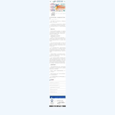
医院简介
白内障
小儿白内障
就诊流程
首页
发展历程
小儿眼病
小儿白化病
医保政策
关于我们
荣誉资质
玻璃体视网膜
马凡综合征
来院路线
九大专科
优惠活动
屈光矫视
葡萄膜炎
特需门诊
学术活动
青光眼
首页
>>
九大专科
>>
眼眶病
>>
眼眶病科普
>>
就医指南
教育培训
医学验光配镜
专家团队
医院环境
眼眶病
孩子老是喜欢流眼泪，原来是睫毛长到了眼睛
里！
惠民活动
先进设备
眼表与眼角膜
来源：昆明眼科医院
2019-12-17
新闻动态
中医眼科
没生气、没闹脾气，问了上学时也没被人欺负，可是我家的孩子老
是喜欢流泪，不知道是怎么回事?
优惠套餐
其实，想要知道孩子为什么老是喜欢流泪，排除上火、眼睛里有异
物，可以多观察孩子的眼睛外部，看看有没有出现下睫毛倒着长的趋
势。如果有这就是我们常说的“倒睫”，发生了“倒睫”较常见的就是流眼
泪了。
倒睫是怎样发生的
眼睛外面有两个重要的屏障：眼睑和眼睫毛，它们位于眼睛的较前
方守护着我们的灵魂之窗。它们如果偏离了正常的位置，就不能起到正
常的保护作用而反而会刺激眼睛，引起眼痛、眼红和流眼水等等症状。
这种情况我们称之为睫毛倒插和睑内翻。
睑内翻与睫毛倒插可分为先天性和后天性
睑内翻指眼睑，特别是眼睑的边缘向眼球方向卷曲的位置异常。当
睑内翻到达一定程度时，连带睫毛也会部份或全部倒向眼球，称为睫毛
倒插，因此睑内翻和睫毛倒插常同时存在。不过，睫毛倒插不一定都合
并睑内翻。
先天性：多发生发生在婴儿的先天性睑内翻，只见于下眼脸，多数
因内眼角赘皮所致，大部份会在长大后睑内翻会自然消失。因为婴儿的
睫毛很柔软，即使有眼睫毛倒插发生，通常都不会擦伤角膜，因此大部
份可以暂时不予处理。
所以，父母就要仔细观察孩子的眼睛，一般肉眼可以看到睫毛倒伏
在眼球上。但家长们也不用太过担心，可以先仔细观察，因为孩子的睫
毛一般比较细小且柔软，刺激症状相对比较轻，一般随着年龄的增长，
鼻梁慢慢发育，有些小孩的倒睫情况可能会得到改善，倒睫的情况可能
自动消失。
但如果患儿出现频繁揉眼、怕光、眼睛分泌物增多、眼红和流泪
时，应咨询眼科医生，以确定是否需要进行治疗。一般而言，如果患儿
需要手术治疗，可等到足两岁以后再行考虑。
后天性：三种类型即退行性的眼睑内翻、痉挛性眼睑内翻、疤痕性
的眼睑内翻。程度较轻的睑内翻一般不引起症状，而当眼睑向内翻入日
渐严重，眼睫毛就会随着向内翻入的眼睑倒插向内，刺激眼睛，尤其是
眼角膜而引致一系列的症状，包括眼睛存在异物感，畏光，眼红眼痛，
流眼水和分泌物增多等这些眼睛炎症表现;如果倒插的睫毛刺激眼角
膜，引起角膜的破损，长期的刺激甚至可能引起角膜溃疡或形成瘢痕。
睑内翻与睫毛倒插治疗
虽然睫毛倒插和眼睑内翻的成因不完全相同，却都会因为睫毛碰触
眼球引起眼睛异物感，畏光，眼红和流眼水等不适症状。当有睫毛倒插
的类似症状出现时，应至眼科详细检查。
睫毛倒插：1、直接拔除;2、电解法破坏毛囊并拔除睫毛;3、冷冻
法;4、微创激光手术。
眼睑内翻：程度较轻微不引起症状，可以暂不处理;内翻的程度严
重，可以考虑施行眼睑内翻矫正术。
因此，如果倒睫或眼睑内翻情况严重，就要及时到院诊断病因，以
确定类型，进行针对性治疗。
相关推荐
昆明眼科针眼怎么治疗才能好得快一些？
眼睛遇到光和风就流泪是泪道阻塞吗？
昆明眼科医院做眼袋手术好吗？价格是多少
眼睛流眼泪有分泌物是怎么回事？
昆明哪家眼科医院能植入义眼
点击拨打眼科热线
0871-68053220
8:30-17:30
门诊时间（无假日医院）
昆明市云瑞西路44号
来院路线
医院地址
Address
滇ICP备
18009831
号-5