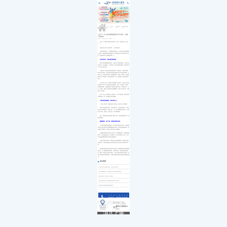
医院简介
白内障
小儿白内障
就诊流程
首页
发展历程
小儿眼病
小儿白化病
医保政策
关于我们
荣誉资质
玻璃体视网膜
马凡综合征
来院路线
九大专科
优惠活动
屈光矫视
葡萄膜炎
特需门诊
学术活动
青光眼
>>
>>
>>
>>
首页
九大专科
眼表眼角膜
眼表眼角膜科普
就医指南
教育培训
医学验光配镜
专家团队
医院环境
眼眶病
上班了！怎么快速调整眼睛到工作状态，避免
干眼侵扰
惠民活动
先进设备
眼表与眼角膜
来源：昆明眼科医院
2021-02-18
新闻动态
中医眼科
是的，今天你较不想听到的话就是：初七到，假期结束，要上班
了!
优惠套餐
想必许多人面对上班这件事，一定有苦说不出。
毕竟假是真的放了，而假期里的放纵生活，让自己难以及时调整到
上班状态，精神和眼睛更是疲惫不堪，该如何是好?是任由时间自己变
好，还是要采取什么措施去调整一下?
任由时间变好，可能会诱发眼表疾病
很多人遇到眼睛疲惫的情况，总是不给予足够的重视，认为多忍忍
就会变好。但恰恰相反，大多时候“忍”反而容易诱发眼病，例如在现代
人身上常见的干眼症。
干眼症是一种泪液与眼球表面的疾病，成因众多。有原发性因素，
即先天性无泪腺、年纪增长导致泪腺功能退化等引起;继发性因素，由
炎症引起，如自律神经失调、配戴隐形眼镜、服用一些药物、长期滴用
眼药水等;环境因素，如长期使用电子产品、熬夜用眼、眼睛过度疲劳
导致。
对于现代人来说，多是因为环境因素引起干眼症。它的症状往往是
从眼睛干涩开始，其他症状包括容易疲倦、痕痒、有异物感、灼热感、
眼皮紧绷沉重、分泌物黏稠等;若是较严重的干眼症，结膜会红肿、充
血、角质化、角膜上皮破损而有丝状物黏附，长期下去会发生角、结膜
病变，影响视力。
所以，各位小伙伴遇到以上的情况，可千万不要怠慢，要及时到眼
科医院检查一番，才能避免干眼症的困扰。
干眼症看似普通眼病，实则非常扰人心
一旦患上干眼症，就要做好战斗的准备，因为它是一种慢性病。
所谓“慢”就是期比较长，并有时好时坏，反反复复的特点，非常干
扰正常生活用眼需求，例如上班、学习、看书用眼时间才没多久，眼睛
就有干涩感、疲劳感，分散注意力，影响做事效率。
因此，特别建议有长期用眼习惯的小伙伴，要好好爱护眼睛，并定
期检查眼睛。
缓解眼疲劳、治疗干眼，昆明眼科医院有妙招
对于疲劳用眼后的眼睛来说，除了要进行健康作息习惯，在必要的
时候可以通过按摩治疗来缓解眼睛的不适感。如平时眼睛容易疲劳，甚
至眼睛干涩感重，可以通过干眼SPA理疗法来缓解。
昆明眼科医院采用的干眼spa理疗法，即眼部熏蒸SPA、睑板腺疏通
按摩、中药冷敷贴眼针灸3个主要阶段，每个阶段用时约10分钟，以达
到为患者缓解眼疲劳和干眼不适感的需求。
在接受干眼SPA理疗前，需要先进行全面的眼检查，再由医生根据
检查结果，为每位患者提供符合自身病症的个性化治疗方案及诊疗享
受。
昆明眼科医院是滇港合作眼科专科医院，医院由眼科医生林顺潮教
授创办，是一家集临床医疗服务、培训及科研于一体的现代化眼科医
院，拥有一支资深专业的医疗团队，汇集了国内和海外多名资历深、技
术好和经验丰富的眼科医生，积极为昆明及周边地区提供优质的眼科服
务!
相关推荐
干眼症是什么原因引起的？怎么治疗效果好
眼药水越滴越干涩,昆明眼科干眼SPA帮你解决烦恼
昆明眼科治疗干眼症方法有哪些？
眼干滴眼药水没用?昆明眼科医院推荐干眼spa
近视度数不断加深是圆锥角膜吗？
点击拨打眼科热线
0871-68053220
8:30-17:30
门诊时间（无假日医院）
昆明市云瑞西路44号
来院路线
医院地址
Address
滇ICP备
18009831
号-5