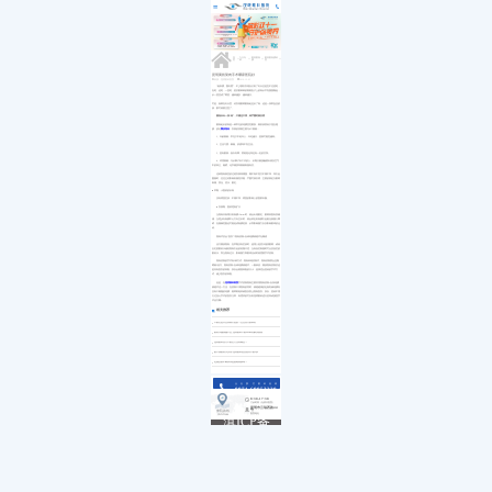
医院简介
白内障
小儿白内障
就诊流程
首页
发展历程
小儿眼病
小儿白化病
医保政策
关于我们
荣誉资质
玻璃体视网膜
马凡综合征
来院路线
九大专科
优惠活动
屈光矫视
葡萄膜炎
特需门诊
学术活动
青光眼
>>
>>
>>
>>
首页
九大专科
眼表眼角膜
眼表眼角膜科普
就医指南
教育培训
医学验光配镜
专家团队
医院环境
眼眶病
昆明翼状胬肉手术哪家医院好
来源：昆明眼科医院
2019-12-03
惠民活动
先进设备
眼表与眼角膜
“贴秋膘、囤冬肥”，不少朋友发现自己到了冬天总是忍不住想吃，
新闻动态
中医眼科
在吃，还吃，一直吃，然后眼睁睁的看着肚子上的肉从平坦慢慢隆起，
从一层变成了两层，越来越多，越来越大。
优惠套餐
可是，如果在冬天里，你发现眼睛眼角处也长了肉，还是一块带血丝的
状，那可就要注意了。
眼角长出一块“肉”，不痛也不痒，却严重时致失明
眼角处长的肉是一种常见的结膜变性眼疾，因形状类似于昆虫翅
膀，故名
翼状胬肉
，发病的原因主要与4个因素：
1、年龄因素：常见于中老年人，年纪越大，患病可能性越高;
2、生活习惯：吸烟、饮酒等不良生活;
3、患有眼病：如白内障、黄斑退化等也有一定的关系;
4、环境因素：与从事户外工作的人，长期大量接触紫外线及空气
中的风尘、烟雾、化学物质等因素刺激有关。
这种胬肉病变的过程发展得缓慢，既不知不觉又不痛不痒，等引起
重视时，往往已经影响到视觉功能，严重可致失明，主要的病征为眼睛
刺痛、畏光、泪水、眼红。
● 早期，小面积的长肉
没有明显症状，不痛不痒，明显的影响人的面部外貌。
● 发展期，面积逐渐扩大
当胬肉日渐增大到角膜>3mm时，就会出现眼红，眼睛表面有异物
感，当逐步向角膜中心方向生长时，就会牵扯到角膜引起散光致视力障
碍，在视轴范围还可能造成角膜疤痕，从而影响视力以及影响眼球的运
动。
胬肉术后会“复发”?胬肉切除+自体结膜移植术无顾虑
治疗翼状胬肉，在早期没有症状时，使用人造泪水滋润眼睛，或者
去红筋眼药水减轻胬肉引起的轻微不适，当有炎症刺激时可点抗炎症的
眼药水。而当胬肉过大，影响视力和眼球活动时就需要手术切除。
胬肉切除的手术有3种方式：胬肉单纯切除术、胬肉切除联合丝裂
霉素C治疗、胬肉切除+自体结膜移植术。一般来说，翼状胬肉切除后还
是具有复发的风险，所以会根据风险的大小，选择适合患者的手术方
式，减少复发的风险。
但是，在
昆明眼科医院
手术切除胬肉主要采用胬肉切除+自身结膜
移植术这一方法，在切除干净胬肉的同时，移植健康的近角巩缘结膜内
含有干细胞的结膜，能帮助组织修复及防止胬肉复发。所以，患者不用
太过担心手术的复发几率，有需求的可以到昆明眼科进行咨询或接受手
术治疗哦~
相关推荐
干眼症是什么原因引起的？怎么治疗效果好
眼药水越滴越干涩,昆明眼科干眼SPA帮你解决烦恼
昆明眼科治疗干眼症方法有哪些？
眼干滴眼药水没用?昆明眼科医院推荐干眼spa
近视度数不断加深是圆锥角膜吗？
点击拨打眼科热线
0871-68053220
8:30-17:30
门诊时间（无假日医院）
昆明市云瑞西路44号
来院路线
医院地址
Address
滇ICP备
18009831
号-5