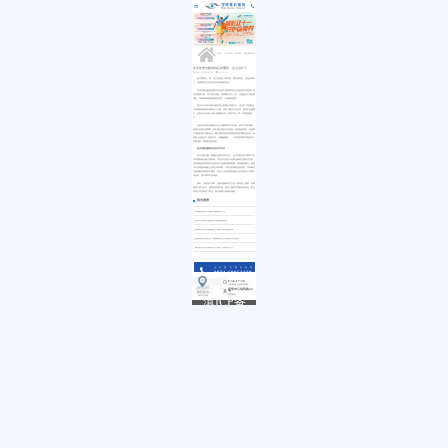
医院简介
白内障
小儿白内障
就诊流程
首页
发展历程
小儿眼病
小儿白化病
医保政策
关于我们
荣誉资质
玻璃体视网膜
马凡综合征
来院路线
九大专科
优惠活动
屈光矫视
葡萄膜炎
特需门诊
学术活动
青光眼
首页
>>
九大专科
>>
青光眼
>>
青光眼科普
>>
就医指南
教育培训
医学验光配镜
专家团队
医院环境
眼眶病
先天性青光眼的特征有哪些，怎么治疗？
来源：昆明眼科医院
2020-01-09
惠民活动
先进设备
眼表与眼角膜
孩子眼睛大、黑，水灵灵的是一种可爱、漂亮的象征。但是在眼科
新闻动态
中医眼科
上，这种情况往往是先天性青光眼的症状。
优惠套餐
先天性青光眼是指因为房水的引流构造有先天性的异常导致房水排
出受阻而引起，房水排出受阻，导致眼内压力上升，过高的压力压迫视
神经，导致神经细胞受损甚至死亡，从而破坏视力。
而为什么先天性青光眼的患儿眼睛会又黑又大、水灵灵?这是因为
小孩的眼睛组织构成和成人不痛，成年人眼压无论多高，眼球不会被撑
大，但是3岁之内的小孩子如果眼压高，像吹气球一样，会把眼睛变
大。
而且先天性青光眼很少会引起眼疼等不适症状，孩子不哭不闹的，
很难引起家长的重视。家长就自然的认为这是一种美貌的象征。但如果
大眼睛的孩子双眼怕光，晒太阳时喜欢趴在妈妈怀里不愿意往外看，会
流眼;给他玩具，他抓不到，会磕磕碰碰......这些情况就可能是先天
性青光眼，需要到医院检查。
先天性青光眼的治疗以手术为主
先天性青光眼一经确诊后就应及时治疗，治疗时机的早与晚对于治
疗效果有着比较大的影响。手术治疗是先天性青光眼的主要治疗手段，
其原理就是将发育不良的房水引流通道重新疏通，或者重新建立一条房
水引流通道来满足引流房水的需要，从而达到降眼压的目的。而药物治
疗因降眼压效果多不理想，并且小儿长期用药物会对全身造成一系列不
良反应。所以通常不会考虑。
因此，只要治疗及时，受损的视神经可以在一定程度上得到。如果
很晚才进行治疗，视神经受损严重，错过了视觉发育的较好时机，那么
即使手术控制住了眼压，孩子的视力将难以挽回。
相关推荐
青光眼患者冬天保护好眼睛的方法
老年人患有青光眼和白内障能治好吗
青光眼发作症状有哪些？眼药水治疗能好吗
眼胀加重/眼睛变红/视物模糊,是青光眼发作症状！
青光眼什么时候应该手术治疗？风险大不大
点击拨打眼科热线
0871-68053220
8:30-17:30
门诊时间（无假日医院）
昆明市云瑞西路44号
来院路线
医院地址
Address
滇ICP备
18009831
号-5