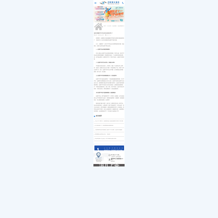
医院简介
白内障
小儿白内障
就诊流程
首页
发展历程
小儿眼病
小儿白化病
医保政策
关于我们
荣誉资质
玻璃体视网膜
马凡综合征
来院路线
九大专科
优惠活动
屈光矫视
葡萄膜炎
特需门诊
学术活动
青光眼
首页
>>
九大专科
>>
屈光矫视
>>
屈光矫视科普
>>
就医指南
教育培训
医学验光配镜
专家团队
医院环境
眼眶病
做近视眼手术会有后遗症吗？
来源：昆明眼科医院
2020-02-28
惠民活动
先进设备
眼表与眼角膜
疫情期间，近视朋友们想必都被戴口罩后镜片起雾的问题给困扰到
新闻动态
中医眼科
了 ，因此有不少小伙伴在积极咨询近视手术相关问题。
优惠套餐
今天，小编整理了一些关于手术安全及注意事项的相关问题，相信
看完，你就不会再对近视手术那么陌生。
(一)近视手术会有强烈疼痛感吗?
许多人都担心近视手术会有强烈的疼痛感。其实不会的，因为手术
前会进行眼睛表面麻醉，而角膜神经比较少，不会感到特别强烈的痛
感，但可能会因每个人眼部条件不同，而有不同反应，但都在可承受范
围。
(二)近视手术后可以玩手机，用电脑上班吗?
术后建议大家注意休息，少用手机、电脑，不会影响正常上班时
间。但是有一些朋友往往会过于谨慎，不敢使用电子产品，影响了正常
生活和工作。其实，近视手术后可以正常用眼，但尽量避免过度用眼，
脏物、脏水入眼，发生感染。
(三)近视手术术后效果能维持几年，有后遗症吗?
近视手术并不是把近视消除了，而是把眼镜戴到眼睛里面，对于手
术前，近视两年内度数稳定在50度人来说，近视手术的矫正效果可以说
是长久的。如果度数不稳定或术后的用眼习惯不好，还是有可能导致度
数的增加。近视手术本身是不会存在后遗症的，但根据患者的眼部条
件，可能有些轻微的畏光、流泪、眼红、眼干等症状，这是术后的正常
表现，只要注意休息，按时使用眼药水，症状会慢慢消失。
(四)近视手术是不是想做就能做，想选就能选?
近视手术是一项严谨的眼科手术，并非每个人都能做，也不是想选
择什么手术类型就可以选择，对眼睛的角膜厚度、角膜曲率、眼底健康
状况、身心健康状况都有一定的要求。
例如年龄不满足18周岁，超过50岁，眼部条件有任何一项不符合，
有全身代谢性疾病，心理疾病等，都不可做近视手术。若符合条件，医
生会为您进行一系列详细检查，根据您的眼部条件和个人实际情况，推
荐适合您的手术类型。有些人的角膜过薄、角膜曲率过高、近视度数过
高等原因，无法接受激光手术，可以考虑ICL晶体植入手术。
相关推荐
“无刀手术”新时代，昆明眼科医院飞秒激光辅助白内障手术再升级
全飞秒近视手术：再现清晰视觉质量的捷径
【昆明眼科医院护眼指南】近视手术术后须知，复查养护很重要
高考摘镜注意事项已发送...请查收！
毕业季近视手术怎么选？2023年高校专业视力要求
点击拨打眼科热线
0871-68053220
8:30-17:30
门诊时间（无假日医院）
昆明市云瑞西路44号
来院路线
医院地址
Address
滇ICP备
18009831
号-5