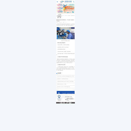
医院简介
白内障
小儿白内障
就诊流程
首页
发展历程
小儿眼病
小儿白化病
医保政策
关于我们
荣誉资质
玻璃体视网膜
马凡综合征
来院路线
九大专科
优惠活动
屈光矫视
葡萄膜炎
特需门诊
学术活动
青光眼
首页
>>
九大专科
>>
屈光矫视
>>
屈光矫视科普
>>
就医指南
教育培训
医学验光配镜
专家团队
医院环境
眼眶病
眼睛同时患有近视和散光，可以做全飞秒激光
手术吗？
惠民活动
先进设备
眼表与眼角膜
来源：昆明眼科医院
2019-11-19
新闻动态
中医眼科
全飞秒激光近视手术虽是目前矫正较为先进的激光手术，但是并不是所
有人都可以适合全飞秒手术。那么，哪些人适合做全飞秒激光手术?
优惠套餐
袁俊彦院长在给患者做全飞秒手术
哪些人适合做全飞秒激光手术
①年龄在18周岁以上，较近两年屈光度数稳定。
②屈光度数在1000度以内，散光600度以内。
③有强烈摘镜愿望的近视患者。
④没有其他全身性疾病，如糖尿病、免疫性疾病等。
⑤经过详细的术前检查，只有符合做全飞秒的患者才能做全飞秒手
术。
全飞秒激光手术可以同时矫正近视+散光
眼睛同时患有近视和散光除了配眼镜来矫正外，也可以通过全飞秒激
光手术矫正视力。全飞秒可以矫正1000度以内的近视，500度以内的散
光，相比准分子激光手术和半飞秒手术近视术后手术时间比较快，适合
对眼睛视力要求高的人群，如飞行员、宇航员及运动员等人群。
全飞秒激光手术后会不会反弹
全飞秒激光手术是新一代的屈光手术方式，手术过程具有微创、切
口小特点，角膜完整性得到较大限度的保留。但是手术不是一劳永获，
如果不合理的用眼，长期过度用眼，眼睛可能再度近视，但不是术后反
弹，而是不合理用眼导致!
相关推荐
“无刀手术”新时代，昆明眼科医院飞秒激光辅助白内障手术再升级
全飞秒近视手术：再现清晰视觉质量的捷径
【昆明眼科医院护眼指南】近视手术术后须知，复查养护很重要
高考摘镜注意事项已发送...请查收！
毕业季近视手术怎么选？2023年高校专业视力要求
点击拨打眼科热线
0871-68053220
8:30-17:30
门诊时间（无假日医院）
昆明市云瑞西路44号
来院路线
医院地址
Address
滇ICP备
18009831
号-5