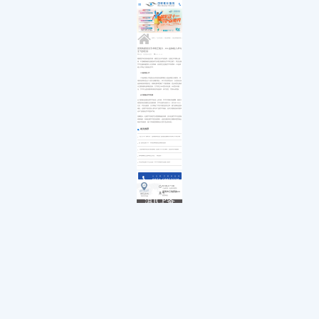
医院简介
白内障
小儿白内障
就诊流程
首页
发展历程
小儿眼病
小儿白化病
医保政策
关于我们
荣誉资质
玻璃体视网膜
马凡综合征
来院路线
九大专科
优惠活动
屈光矫视
葡萄膜炎
特需门诊
学术活动
青光眼
首页
>>
九大专科
>>
屈光矫视
>>
屈光矫视科普
>>
就医指南
教育培训
医学验光配镜
专家团队
医院环境
眼眶病
昆明角膜屈光手术矫正视力，ICL晶体植入术与
全飞秒区别
惠民活动
先进设备
眼表与眼角膜
来源：昆明眼科医院
2019-10-28
新闻动态
中医眼科
随着医学科技快速的发展，物资生活水平的提高，近视已不再那么烦
恼，不想戴眼镜的近视患者可以通过角膜屈光手术矫正视力，而且近视
优惠套餐
手术也越来越受到人们的青睐，目前矫正近视的手术有两种：ICL晶体
植入术和全飞秒激光手术。
ICL晶体植入术
ICL晶体植入术是把比头发直径还要薄的人造晶体植入到眼内。采
用软性材料适合于小切口折叠式植入、单片式后拱型设计，以适应自身
晶状体的前表面形态，就像在眼球里戴了个隐形眼镜，适合高度近视或
天生眼角膜比较薄的患者。它可矫正1800度以内近视、600度以内散
光。手术不会损伤眼球内部的其他组织，有可逆性，可取出或替换。
全飞秒激光手术近视
全飞秒激光是激光类手术的进一步升级，手术不再制作角膜瓣，能更大
程度的保证角膜生态完整结构，手术过程中的切口小，切口仅2-4mm
左右，术后比较快，大大降低了术后干眼症的发生率，视力效果也更加
稳定。这项手术的适应人群与半飞秒手术相似，但对于眼部的条件要求
比半飞秒激光手术更加严格。
温馨提示：近视手术虽然可以摆脱眼镜的束缚，淡水近视手术不是想做
就能做的，有做近视手术想法的朋友，还是先建议到正规眼科医院做全
面的术前检查，做个术前检查看看自己适不适合再决定~
相关推荐
“无刀手术”新时代，昆明眼科医院飞秒激光辅助白内障手术再升级
全飞秒近视手术：再现清晰视觉质量的捷径
【昆明眼科医院护眼指南】近视手术术后须知，复查养护很重要
高考摘镜注意事项已发送...请查收！
毕业季近视手术怎么选？2023年高校专业视力要求
点击拨打眼科热线
0871-68053220
8:30-17:30
门诊时间（无假日医院）
昆明市云瑞西路44号
来院路线
医院地址
Address
滇ICP备
18009831
号-5