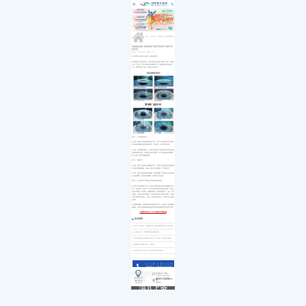
医院简介
白内障
小儿白内障
就诊流程
首页
发展历程
小儿眼病
小儿白化病
医保政策
关于我们
荣誉资质
玻璃体视网膜
马凡综合征
来院路线
九大专科
优惠活动
屈光矫视
葡萄膜炎
特需门诊
学术活动
青光眼
首页
>>
九大专科
>>
屈光矫视
>>
屈光矫视科普
>>
就医指南
教育培训
医学验光配镜
专家团队
医院环境
眼眶病
价格差在哪？带你看全飞秒手术和半飞秒手术
的区别
惠民活动
先进设备
眼表与眼角膜
来源：昆明眼科医院
2022-07-13
新闻动态
中医眼科
全飞秒和半飞秒有什么区别，价格差在哪？
优惠套餐
在近视激光手术的类型里，目前比较流行的是全飞秒和半飞秒，两者虽
只有一字之差，手术过程和使用设备却不同，但都能获得良好的视力。
今天，就来带大家了解一下两者之间的区别！
区别一：手术设备的变化
全飞秒：是由全飞秒激光系统独立完成，只需一台设备启动2次飞秒激
光扫描制作微镜状的角膜组织膜片，再取出后，就可以矫正视力。
半飞秒：在昆明眼科医院，半飞秒手术是将全飞秒激光系统与阿玛仕激
光系统相结合起来，运用两台机器共同操作，由飞秒激光制作角膜瓣，
第二步准分子激光消融角膜瓣。
区别二：制瓣方式
全飞秒：改变了传统制作角膜瓣的方式，只用通过飞秒激光在角膜基质
层上制作角膜微透镜，再制作小切口取出微透镜，手术就完成了。
半飞秒：通过飞秒激光制作角膜瓣、掀开角膜瓣、再用准分子激光扫描
减少角膜厚度，较后贴合角膜瓣，从而矫正屈光近视。
区别三：全飞秒和半飞秒两者之间价格差异的原因
全飞秒比半飞秒要贵几千块，因为全飞秒使用的设备是由德国蔡司公司
生产，价格昂贵，成本高，手术中所使用的耗材都是高品质的，再加上
医生的培训费、技术费、护理费等费用，价格自然就高了。当然，手术
价格贵，不能决定矫正效果好，而是选择适合自己的手术类型，才能够
让视力获得良好的矫正。否则，只看价格选择手术，是得不到良好的矫
正效果。
正值暑期摘镜季，昆明眼科医院开通全周手术日，还准备了大量摘镜特
惠福利！详情可登陆昆明眼科医院官网在线咨询或预约挂号到院了解！
<<
在线预约可享2000-4000元近视手术优惠名额
>>
相关推荐
“无刀手术”新时代，昆明眼科医院飞秒激光辅助白内障手术再升级
全飞秒近视手术：再现清晰视觉质量的捷径
【昆明眼科医院护眼指南】近视手术术后须知，复查养护很重要
高考摘镜注意事项已发送...请查收！
毕业季近视手术怎么选？2023年高校专业视力要求
点击拨打眼科热线
0871-68053220
8:30-17:30
门诊时间（无假日医院）
昆明市云瑞西路44号
来院路线
医院地址
Address
滇ICP备
18009831
号-5