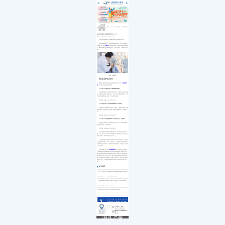
医院简介
白内障
小儿白内障
就诊流程
首页
发展历程
小儿眼病
小儿白化病
医保政策
关于我们
荣誉资质
玻璃体视网膜
马凡综合征
来院路线
九大专科
优惠活动
屈光矫视
葡萄膜炎
特需门诊
学术活动
青光眼
首页
>>
九大专科
>>
屈光矫视
>>
屈光矫视科普
>>
就医指南
教育培训
医学验光配镜
专家团队
医院环境
眼眶病
昆明近视手术哪家医院好一点！
来源：昆明眼科医院
2021-11-24
惠民活动
先进设备
眼表与眼角膜
无论近视度数高或低，有摘镜意愿都可以考虑做近视手术。
新闻动态
中医眼科
但能不能做近视手术，就由术前检查结果决定，并不是只要近视，
优惠套餐
就能做手术。因为
近视手术
有严格适用要求，只有通过检查筛除各种禁
忌，确保无影响手术风险的情况存在，符合手术指征，才能做手术矫正
视力。
图源：站酷海洛
度数低适合做哪种激光近视手术?
昆明眼科医院针对度数低的近视朋友提供有全飞秒、
个性化微飞
秒
、半飞秒三种类型激光近视手术。
(1)全飞秒：适合爱好运动、精密用眼需求者等
全飞秒是目前国内外常用的角膜屈光手术，矫视过程中全程飞秒激
光，无需制作角膜瓣，角膜切口小，保留了较为完整的角膜组织，术后
不易发生角膜瓣移位的风险，术后效果也比较好。
矫正范围：近视≤1000度、散光≤500度
(2)个性化微飞秒：适合有夜间驾驶需求、散光者等
飞秒和准分子两种激光联合使用，优势合一，能够点位眼球，修复
角膜不规律，量眼定制个性化方案，塑造较好的角膜形态，夜间视力
好。
矫正范围：近视≤1000度、散光≤600度
(3)半飞秒：适合有摘镜需求者、如在校大学生、上班族等
同样也是飞秒和准分子激光联合使用，蔡司Visumax制作角膜瓣，
爱尔康激光矫正，矫正区域较广。
矫正范围：近视≤1000度、散光≤600度
以上便是适合度数低的近视朋友的术式，三种术式矫正的方式不
同，适合人群不同，可以结合术前检查结果、医生建议及个人意愿，选
择适合的术式，手术价格1万至2万不等。
小编特别提醒大家近视手术价格不代表术后效果的好坏，价格的设
定只是根据手术技术、方式、设备来决定，只有根据术前检查结果得出
的眼部情况去选择术式，才能获得良好的视觉质量，才能防止术后出现
一些不良影响。
在激光矫视手术方面，
昆明眼科医院
引进 VisuMax全飞秒系统、
750Hz德国阿玛仕AMARIS准分子和瑞士芬奇ZIMMER飞秒激光手术仪，
以美国FDA激光矫视手术的基准要求为准则，根据不同个体情况制定严
格且有针对性的个性化手术方案。医院严格遵守国家医疗技术操作规
则，对患者进行全面术前检查，以减少术后并发症，同时打造“百级层
流净化手术室”，对微生物污染采取严格控制，保证恒温恒湿手术环
境。
相关推荐
“无刀手术”新时代，昆明眼科医院飞秒激光辅助白内障手术再升级
全飞秒近视手术：再现清晰视觉质量的捷径
【昆明眼科医院护眼指南】近视手术术后须知，复查养护很重要
高考摘镜注意事项已发送...请查收！
毕业季近视手术怎么选？2023年高校专业视力要求
点击拨打眼科热线
0871-68053220
8:30-17:30
门诊时间（无假日医院）
昆明市云瑞西路44号
来院路线
医院地址
Address
滇ICP备
18009831