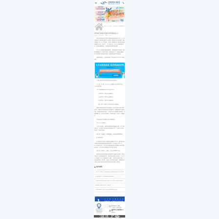
医院简介
白内障
小儿白内障
就诊流程
首页
发展历程
小儿眼病
小儿白化病
医保政策
关于我们
荣誉资质
玻璃体视网膜
马凡综合征
来院路线
九大专科
优惠活动
屈光矫视
葡萄膜炎
特需门诊
学术活动
青光眼
首页
>>
九大专科
>>
屈光矫视
>>
屈光矫视科普
>>
就医指南
教育培训
医学验光配镜
专家团队
医院环境
眼眶病
昆明做飞秒激光近视手术价格是多少?
来源：昆明眼科医院
2021-04-22
惠民活动
先进设备
眼表与眼角膜
现在飞秒激光近视手术是时下颇受近视者欢迎的矫正手术，不少的
新闻动态
中医眼科
近视者通过飞秒激光近视手术已经矫正了影响自己多年的近视眼，获得
高质量的生活。五一即将来临，又迎来了旅游黄金周，很多朋友都会趁
优惠套餐
着假期出去走走，放松身心，除了旅游计划，对于不少近视的朋友来
说，趁此时机摘掉眼镜，才能看到更加清晰美好的视界。
为了让广大近视朋友拥有清晰视界、摘掉眼镜畅享自由假期，昆明
眼科隆重推出五一近视手术优惠。近期报名参与五一摘镜的近视朋友，
不仅可以现场了解近视手术疑问，还能获得近视手术优惠减免。
昆明眼科医院五一(活动有效时间：即日起至2021年5月31日)摘镜
特惠：
1.官网上报名预约享无费用术前检查及专家诊金;
2.全飞秒、半飞秒、ICL/TICL人工晶体植入交定金即可享2000-
3000元普惠优惠;
3.多人拼团摘镜再享高达1000元手术红包：
2人预约手术，再享500元摘镜红包;
3人预约手术，再享800元摘镜红包;
5人预约手术，再享1000元摘镜红包;
即多人同行，则参与人员均可享受以上优惠活动
昆明做飞秒激光近视手术的价格是多少?如今矫正视力好的方法就
是手术。而激光手术是目前较流行的摘镜手术，近视眼激光手术种类有
很多，昆明眼科医院医生指出，不同的手术方式对应着不同的费用，到
底能做哪一种，也不是任意选择的，而是通过检查、评估后，才能确定
的。
不同的近视手术方案满足不同人群摘镜需求：
ICL/TICL人工晶体植入
ICL和TICL是高度、超高度近视患者成功摘镜的好选择，而TICL晶
体植入术，是应用TICL晶体进行T优化的矫正手术，可以矫正1800度以
内近视，600度以内散光。
适用人群：角膜偏薄，近视度数偏高、或者散光度数较高患者。
全飞秒近视手术：
全飞秒激光手术改变了传统制作角膜瓣的手术方式，通过两次启动
飞秒激光扫描制作微镜状的角膜组织膜片，并在角膜上方做一个2-
4mm的浅层小切口，就可以将飞秒激光制作的拟矫度数的小薄片角膜
组织取出，从而达到改变角膜屈光力矫正视力的目的。
适用人群：夜间开车、艺考生、学生及从事精密工作者。
昆明眼科医院是云南省较早开展近视手术的眼科专科医院，激光近
视矫治中心是医院的重要科室。目前我院开展的全飞秒激光、ICL/TICL
人工晶体植入让不少近视患者成功“摘镜”，凭借其专业的医疗团队、先
进的德国阿码仕飞秒设备、完善的一站式术前术后服务，昆明眼科医院
已成为云南省飞秒激光近视手术患者优先会选择的一家医院。
相关推荐
“无刀手术”新时代，昆明眼科医院飞秒激光辅助白内障手术再升级
全飞秒近视手术：再现清晰视觉质量的捷径
【昆明眼科医院护眼指南】近视手术术后须知，复查养护很重要
高考摘镜注意事项已发送...请查收！
毕业季近视手术怎么选？2023年高校专业视力要求
点击拨打眼科热线
0871-68053220
8:30-17:30
门诊时间（无假日医院）
昆明市云瑞西路44号
来院路线
医院地址
Address
滇ICP备