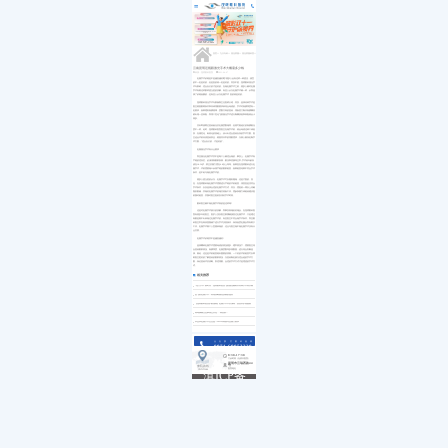
医院简介
白内障
小儿白内障
就诊流程
首页
发展历程
小儿眼病
小儿白化病
医保政策
关于我们
荣誉资质
玻璃体视网膜
马凡综合征
来院路线
九大专科
优惠活动
屈光矫视
葡萄膜炎
特需门诊
学术活动
青光眼
首页
>>
九大专科
>>
屈光矫视
>>
屈光矫视科普
>>
就医指南
教育培训
医学验光配镜
专家团队
医院环境
眼眶病
云南昆明近视眼激光手术大概需多少钱
来源：昆明眼科医院
2021-04-07
惠民活动
先进设备
眼表与眼角膜
近视手术价格是不是越贵越好呢?很多人会有这样一种想法，便宜
新闻动态
中医眼科
的不一定是好的，但是贵的就一定是好的。其实不然，昆明眼科屈光手
术专家称，适合自己的才是好的。在做近视手术之前，很多人都对近视
优惠套餐
手术有着这样那样想当然的误解。有些人认为近视手术都一样，从而选
择了价格低廉的，也有些人认为近视手术 贵的就是好的。
昆明眼科屈光手术专家杨阳主任医师介绍，其实，选择何种手术是
医生根据眼睛条件和具体用眼要求来综合考虑的。手术对角膜厚度有一
定要求，如果遇到角膜很薄，度数又高的患者，用板层刀制作角膜瓣容
易出现一些风险，而用个性化飞秒激光手术进行制瓣误差和风险就会小
得多。
另外即便两位患者验光后近视度数相同，但很可能他们的角膜散光
度不一样。此时，昆明眼科医院医生在做手术前，就会考虑这种个体差
异，在规范化、标准化的基础上，设计出适合患者自身的手术方案。医
生还会术前问清患者职业，根据其日常的用眼需求，为病人量身定制手
术方案，"适合自己的，才是好的"。
近视激光手术有什么要求
而且激光近视手术并不是每个人都适合做的，事实上，近视手术有
严格的适应症。必须排除眼部疾病，眼压和泪腺等正常;手术者年龄应
该在18-50岁，矫正后视力需在0.8以上等等。如果您在昆明眼科进行近
视手术，术前需要做21余项严格的眼部检查，如果检查结果不符合手术
条件，是不给与做近视手术的。
很多人想当然的认为，近视手术可以随到随做，这是片面的。首
先，在昆明眼科做近视手术需要进行严格的术前检查，排查您是否符合
手术条件，以及选择合适的近视手术方式，其次，需提前一周以上停戴
隐形眼镜，并做好近视手术的相关准备工作。需参加视力体检者建议提
前预约检查，并预约医生提前安排好手术时间。
眼科医生都不做近视手术真的是这样吗?​
这是对近视手术较大的误解，而事实真相恰好相反。在昆明眼科医
院有很多年轻医生、医护人员及医生家属都接受过近视手术，只是通过
肉眼是看不出来做过近视手术的。有些医生不符合做手术条件。而且眼
科医生常在高倍显微镜下进行手术仪器操作，保持低度近视反而有助于
工作。近视手术因个人意愿来做的，这点与医生做不做近视手术没有什
么关联。
近视手术价格并不是越贵越好!
选择哪种近视手术需要考虑的情况很多，通常情况下，需要医生综
合患者眼部情况、角膜厚度、近视度数等多项数据，进行综合判断选
择。因此，这也是术前检查格外重要的原因。一个好的术前检查可以帮
助医生更好的了解患者的眼部情况，为患者制定较为适合他的手术方
案，保证患者术后清晰、舒适用眼。合适的手术方式才是理想的手术方
式。
相关推荐
“无刀手术”新时代，昆明眼科医院飞秒激光辅助白内障手术再升级
全飞秒近视手术：再现清晰视觉质量的捷径
【昆明眼科医院护眼指南】近视手术术后须知，复查养护很重要
高考摘镜注意事项已发送...请查收！
毕业季近视手术怎么选？2023年高校专业视力要求
点击拨打眼科热线
0871-68053220
8:30-17:30
门诊时间（无假日医院）
昆明市云瑞西路44号
来院路线
医院地址
Address
滇ICP备
18009831
号-5