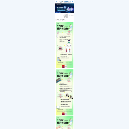
医院简介
白内障
小儿白内障
就诊流程
首页
发展历程
小儿眼病
小儿白化病
医保政策
关于我们
荣誉资质
玻璃体视网膜
马凡综合征
来院路线
九大专科
优惠活动
屈光矫视
葡萄膜炎
特需门诊
学术活动
青光眼
首页
>>
新闻动态
>>
就医指南
教育培训
医学验光配镜
专家团队
医院环境
眼眶病
个人防护，全天候攻略！
来源：昆明眼科医院
2022-12-13
惠民活动
先进设备
眼表与眼角膜
新闻动态
中医眼科
优惠套餐