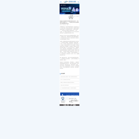
医院简介
白内障
小儿白内障
就诊流程
首页
发展历程
小儿眼病
小儿白化病
医保政策
关于我们
荣誉资质
玻璃体视网膜
马凡综合征
来院路线
九大专科
优惠活动
屈光矫视
葡萄膜炎
特需门诊
学术活动
青光眼
首页
>>
新闻动态
>>
就医指南
教育培训
医学验光配镜
专家团队
医院环境
眼眶病
西城社区党委携手昆明眼科医院党支部、五华
惠民社会服务中心、一心堂联合举办的“美丽西
惠民活动
先进设备
眼表与眼角膜
城·金虎新春联动活动
来源：昆明眼科医院
2022-01-27
新闻动态
中医眼科
正值新春来临之际，为弘扬中华民族优良传统文化，营造社区喜庆、健
优惠套餐
康、和谐的节日氛围。西城社区党委以党建引领，构建西城红色圈域党
建联盟联动新模式，携手昆明眼科医院党支部、五华惠民社会服务中
心、一心堂联合举办的“美丽西城·金虎新春联动活动——送“福”、
送“健康”、送“书”和趣味小游园系列活动于2022年1月25日在五华区西
城时代商业广场上热热闹闹年味浓浓地拉开了序幕。
系列活动从1月25日至27日分别在五华区黑林铺街道西城社区、团山社
区、融城园城广场展开，昆明眼科医院作为西城红色圈域党建联盟成
员，由党支部副书记兼工会名誉主席、妇联主席王青瑛、高丹医生等一
行6名党团员志愿者参加了系列活动。
活动现场，昆明眼科医院组织党员志愿者医疗服务队带去“践行党员初
心，守护百姓健康”送健康服务，包括眼健康检查、眼健康知识讲解
等，每到一个活动现场，检查设备还没有安装好，社区群众就排起了长
队，急待检查，问诊的群众络绎不绝，医护人员热情接待，针对群众检
查的情况分别进行了细致的解答，并从健康饮食、爱眼护眼卫生等基本
知识进行耐心地讲解，有一位吴大爷高兴的说“要过年了，感觉眼睛很
不舒服，去医院又麻烦，听说还要做核酸检测，孩子没有时间陪同，没
有想到昆明眼科医院的医护人员来到家门口检查眼睛，帮我把这个困扰
给解决了。”经过检查老人的眼睛患了角膜炎及白内障，检查后，医生
为老人提供了治疗建议，老人感激的说：“谢谢你们医院做的好事、实
事。”现场共接待问诊、咨询社区群众（含小学生）190余人、发放眼健
康宣传择页200余份。
现场，西城社区带去送“福”、送春联、趣味小游园及疫情防控承诺宣
传，五华惠民服务中心带去居家服务，一心堂带去丰富的健康食品。现
场琳琅满目、热闹非凡。
现场还进行了义写春联送祝福活动 ，墨香迎春暖人心，一副副饱含墨
香的新春春联被送到社区群众手中， 趣味小游戏活动也吸引了许多家
长和孩子的参与。现场社区群众说道：“这样的活动很好，我们喜欢，
既有节日的祝福，还有眼健康免费检查，让我们了解了一些爱护眼睛的
基本知识，还可以参与趣味游戏活动，真是关怀备至，让我们感受到了
浓浓的年味”。
相关推荐
云南首批“微创全飞秒精准4.0”设备 在昆明眼科医院装机成功
6月28日，昆明这场生日会不容错过！
跨越百里 昆明眼科医院公益救助贵州3名斜视儿童
“眼黄金”真的可以保护眼睛吗？
喜！全省召唤昆明眼科医院老朋友，快来领取护眼福利啦！
点击拨打眼科热线
0871-68053220
8:30-17:30
门诊时间（无假日医院）
昆明市云瑞西路44号
来院路线
医院地址
Address
滇ICP备
18009831
号-5