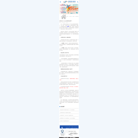
医院简介
白内障
小儿白内障
就诊流程
首页
发展历程
小儿眼病
小儿白化病
医保政策
关于我们
荣誉资质
玻璃体视网膜
马凡综合征
来院路线
九大专科
优惠活动
屈光矫视
葡萄膜炎
特需门诊
学术活动
青光眼
首页
>>
九大专科
>>
白内障
>>
白内障科普
>>
就医指南
教育培训
医学验光配镜
专家团队
医院环境
眼眶病
昆明治疗小儿白内障医院推荐！
来源：昆明眼科医院
2019-07-24
惠民活动
先进设备
眼表与眼角膜
近日，人民日报公众号推送一篇《了不起!女孩左眼失明右眼视力
新闻动态
中医眼科
0.1，考上了名校》，阅读文章了解到，女孩周芷晴左眼失明，右眼视
力0.1的原因是她4岁的患上
白内障
而导致的。尽管如此，周芷晴并没有
优惠套餐
因为患有白内障对生活感到失望，而是借助单筒望远镜、放大镜刻苦学
习，改变自己的命运，较终考上中国人民大学。
即便成功考入了理想的大学，但生活中仍有克服不了的困难，比如
会出现找路难、看不清路牌、熟人与自己打招呼仅能在五步之内认出、
去奶茶店看不清楚菜单等等尴尬的情况。可见，儿童白内障带来的影响
有多大。
白内障并非老年病，儿童患者也易得
从周芷晴的例子我们可以得知，不白内障不单单是老年人眼病，小
到婴幼儿也有机会患病。导致儿童患病的原因，主要有两个因素：
1、先天因素：
具有遗传性、儿童患有先天性新陈代谢异常疾病、
母亲在怀孕期受到感染，不当服用药物及有长期抽烟、酗酒、吸毒等不
当行为有关。
2、后天因素：
外伤所致，如在进行户外活动时，被一些重力物品
撞击眼部，或被尖锐的金属物体、玩具、木棍等物品所弄伤，都有可能
患上白内障。
错过诊治时期，视力将不可逆
儿童白内障如果错过了诊治时期，视力将会终身受损，根据不同时期的
儿童白内障患病时间，采取不同的治疗方式。
☞先天性白内障的婴幼儿：因为婴儿视觉发育的关键时期是出生后
的首3-6个月，所以在6个月以内及时接受手术，术后获得良好视力的机
会较大。
☞后天因素白内障的儿童：手术时机在12岁以前，因为人的视觉系
统的发育期是从出生开始到12岁，在3岁是尤为重要的。如果是后天因
素患上白内障，能在这个阶段进行白内障手术是较好的阶段，如果耽误
了时机，就难取得良好的视力。
视病情情况决定是否进行置换人工晶体手术
白内障病情轻微的小朋友，只需观察无需手术。而白内障病情较严
重的，遮挡视轴，让大脑无法获得清晰影像刺激而阻碍视觉正常发育的
情况，则要进行手术。
2种儿童白内障手术方式
种白内障手术手术方式主要是：
一期摘除白内障晶体，二期植入人
工晶体。
这种做法会使得原本保留下来用于放置人工晶体的囊袋可能已经由
于纤维及炎症细胞过度增生，完全黏合而无法打开，导致人工晶体无法
放入囊袋内只能放置于其他位置，容易出现术后增生及炎症。
第二种白内障手术方式则是采用：
手术不分期，4-6个月后就可以
摘除白内障并一期植入人工晶体。
这种手术方式，不但可以将人工晶体放置在囊袋内，还有助于术后
视力的以及减少发生青光眼等并发症的几率，而且小朋友在手术后还无
需戴厚重的眼镜。对于单眼患有严重白内障的儿童而言，手术的时间更
要尽量提前，在婴儿足1个月大后便可考虑手术，但由于眼球过小，因
此不建议同时植入人工晶体，等4-6个月大时再2次植入人工晶体。此时
虽有增生反应，但等待时间未算过长，将人工晶体放置在囊袋内的机会
仍是较高。
因此，昆明眼科专家建议：儿童白内障可以在摘除白内障同时植入
人工晶体，这样儿童可获得接近正常甚至可达致正常的术后视力，儿童
白内障手术若适时，加上将人工晶体放置在囊袋内，便有机会获得良好
的效果。
相关推荐
高度近视并发白内障能不能治好？手术方式如何选择？
在昆明做白内障手术应该选择什么晶体？
白内障非要“熟”了才能手术吗？这些知识得了解
昆明眼科医院：老年人眼病要注意，这几类严重或致盲！
白内障手术中的晶体要如何选择？
点击拨打眼科热线
0871-68053220
8:30-17:30
门诊时间（无假日医院）
昆明市云瑞西路44号
来院路线
医院地址
Address
滇ICP备