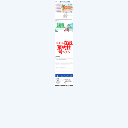
医院简介
白内障
小儿白内障
就诊流程
首页
发展历程
小儿眼病
小儿白化病
医保政策
关于我们
荣誉资质
玻璃体视网膜
马凡综合征
来院路线
九大专科
优惠活动
屈光矫视
葡萄膜炎
特需门诊
学术活动
青光眼
首页
>>
优惠活动
>>
就医指南
教育培训
医学验光配镜
专家团队
医院环境
眼眶病
3月内预约到昆明眼科做近视手术优惠1000-
3000元！
惠民活动
先进设备
眼表与眼角膜
来源：昆明眼科医院
2021-03-17
新闻动态
中医眼科
优惠套餐
>>>在线
预约挂
号>>>
相关推荐
双节有喜丨月满国庆，摘镜乐享双重大礼
毕业摘镜季丨2023年高考后近视手术怎么选？锁定6月9日杨阳院长直播间
锦绣前程，视不可挡丨昆明眼科医院为莘莘学子助力高考
感恩母亲节丨5.14全城集赞领精美墨镜
请查收丨参军入伍视力通关指南
点击拨打眼科热线
0871-68053220
8:30-17:30
门诊时间（无假日医院）
昆明市云瑞西路44号
来院路线
医院地址
Address
滇ICP备
18009831
号-5