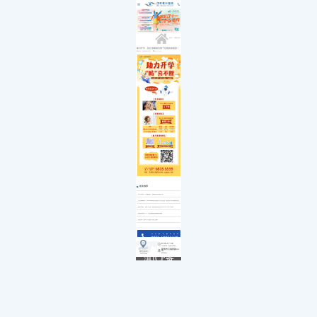
医院简介
白内障
小儿白内障
就诊流程
首页
发展历程
小儿眼病
小儿白化病
医保政策
关于我们
荣誉资质
玻璃体视网膜
马凡综合征
来院路线
九大专科
优惠活动
屈光矫视
葡萄膜炎
特需门诊
学术活动
青光眼
首页
>>
优惠活动
>>
就医指南
教育培训
医学验光配镜
专家团队
医院环境
眼眶病
助力开学，别让假期成为孩子近视的加速器！
来源：昆明眼科医院
2022-02-08
惠民活动
先进设备
眼表与眼角膜
新闻动态
中医眼科
优惠套餐
相关推荐
双节有喜丨月满国庆，摘镜乐享双重大礼
毕业摘镜季丨2023年高考后近视手术怎么选？锁定6月9日杨阳院长直播间
锦绣前程，视不可挡丨昆明眼科医院为莘莘学子助力高考
感恩母亲节丨5.14全城集赞领精美墨镜
请查收丨参军入伍视力通关指南
点击拨打眼科热线
0871-68053220
8:30-17:30
门诊时间（无假日医院）
昆明市云瑞西路44号
来院路线
医院地址
Address
滇ICP备
18009831
号-5